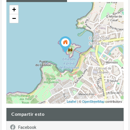
+
−
Leaflet
| ©
OpenStreetMap
contributors
Compartir esto
Facebook