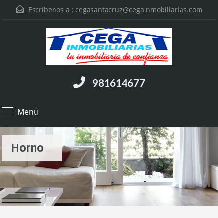
Escríbenos a :
cegasantacruz@cegainmobiliarias.com
981614677
Menú
Horno