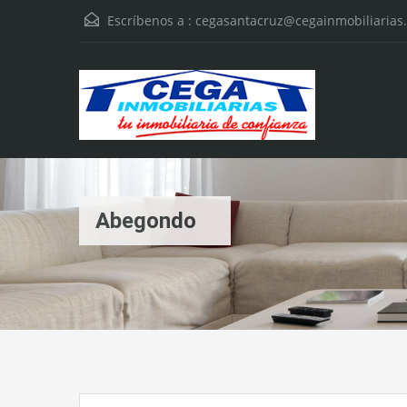
Escríbenos a :
cegasantacruz@cegainmobiliarias
Abegondo