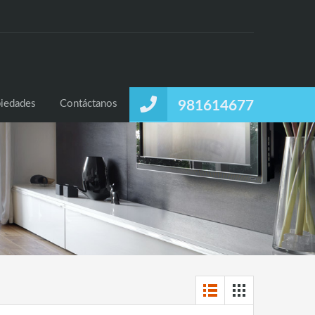
iedades
Contáctanos
981614677