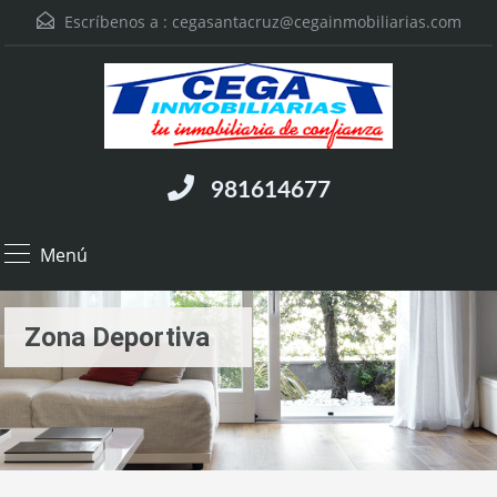
Escríbenos a :
cegasantacruz@cegainmobiliarias.com
981614677
Menú
Zona Deportiva