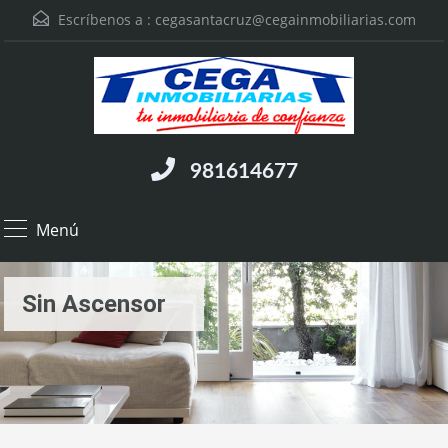
Escríbenos a :
cegasantacruz@cegainmobiliarias.com
981614677
Menú
Sin Ascensor