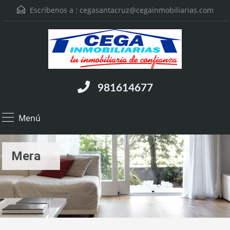
Escríbenos a :
cegasantacruz@cegainmobiliarias.com
981614677
Menú
Mera